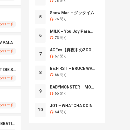
78 聞く
Snow Man – グッタイム
5
76 聞く
ンロード
M!LK – You!Joy!Parade!
6
73 聞く
OMPALA
ACEes【真夜中のZOO】
ンロード
7
67 聞く
BE:FIRST – BRUCE WAYNE
TAEYANG – LIVE FAST DIE SLOW
8
66 聞く
ンロード
BABYMONSTER – MOON
9
65 聞く
ンロード
JO1 – WHATCHA DOIN
10
64 聞く
LE SSERAFIM – CELEBRATION