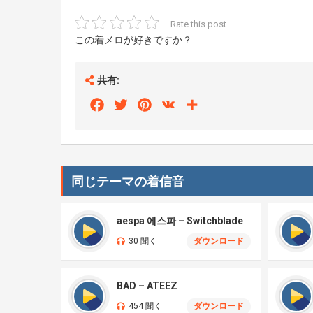
Rate this post
この着メロが好きですか？
共有:
Facebook
Twitter
Pinterest
VK
Share
同じテーマの着信音
aespa 에스파 – Switchblade
30 聞く
ダウンロード
BAD – ATEEZ
454 聞く
ダウンロード