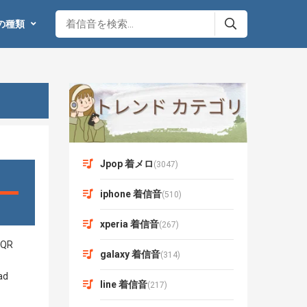
の種類
Jpop 着メロ
(3047)
iphone 着信音
(510)
xperia 着信音
(267)
galaxy 着信音
(314)
line 着信音
(217)