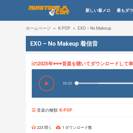
新しい着メロ
最もダ
ホームページ
»
K-POP
»
EXO – No Makeup
EXO – No Makeup 着信音
ロHOT、最新の2025年♥♥♥音楽を聴いてダウンロードして幸せ
00:00
音楽の種類:
K-POP
223 聞く
1 ダウンロード数