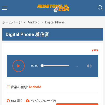
ホームページ
»
Android
»
Digital Phone
Digital Phone 着信音
♥♥♥着メロ
00:00
…
音楽の種類:
Android
652 聞く
49 ダウンロード数