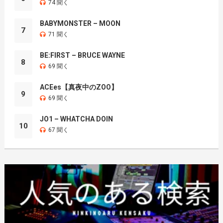
74 聞く
BABYMONSTER – MOON
7
71 聞く
BE:FIRST – BRUCE WAYNE
8
69 聞く
ACEes【真夜中のZOO】
9
69 聞く
JO1 – WHATCHA DOIN
10
67 聞く