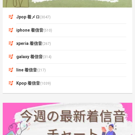
Jpop 着メロ
(3047)
iphone 着信音
(510)
xperia 着信音
(267)
galaxy 着信音
(314)
line 着信音
(217)
Kpop 着信音
(1039)