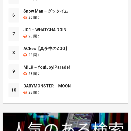
Snow Man – グッタイム
6
26 聞く
JO1 – WHATCHA DOIN
7
26 聞く
ACEes【真夜中のZOO】
8
23 聞く
M!LK – You!Joy!Parade!
9
23 聞く
BABYMONSTER – MOON
10
23 聞く