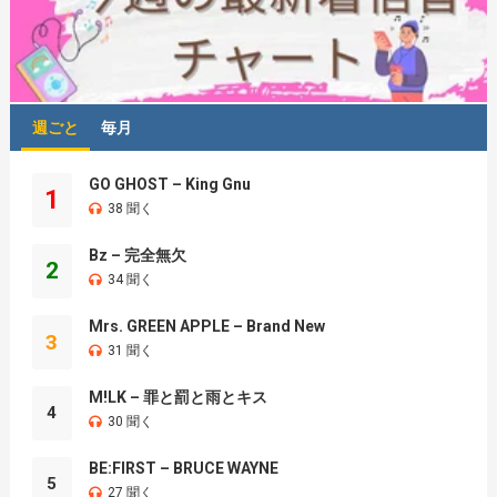
週ごと
毎月
GO GHOST – King Gnu
1
38 聞く
Bz – 完全無欠
2
34 聞く
Mrs. GREEN APPLE – Brand New
3
31 聞く
M!LK – 罪と罰と雨とキス
4
30 聞く
BE:FIRST – BRUCE WAYNE
5
27 聞く