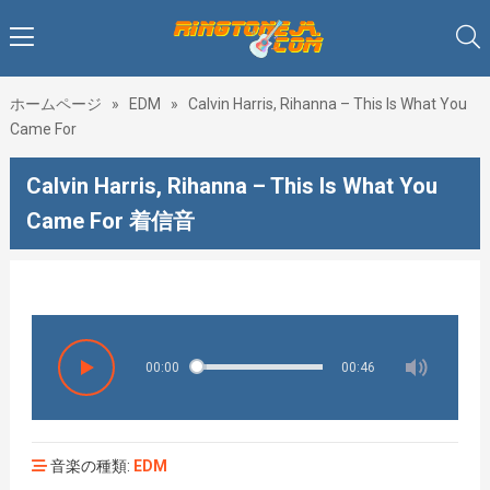
ホームページ
»
EDM
»
Calvin Harris, Rihanna – This Is What You
Came For
Calvin Harris, Rihanna – This Is What You
Came For 着信音
♥♥♥着
00:00
00:46
音楽の種類:
EDM