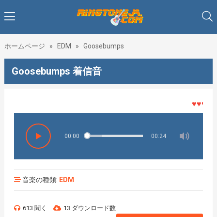
ホームページ
»
EDM
»
Goosebumps
Goosebumps 着信音
♥♥♥着メ
00:00
00:24
音楽の種類:
EDM
613 聞く
13 ダウンロード数