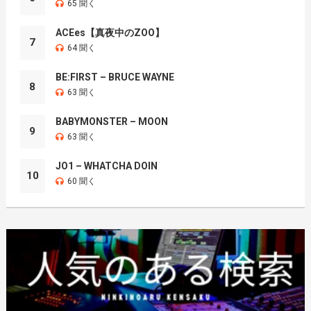
65 聞く
ACEes【真夜中のZOO】
7
64 聞く
BE:FIRST – BRUCE WAYNE
8
63 聞く
BABYMONSTER – MOON
9
63 聞く
JO1 – WHATCHA DOIN
10
60 聞く