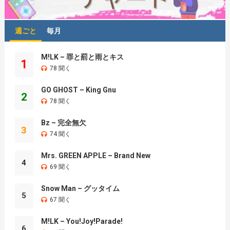
週ごと
毎月
M!LK – 罪と罰と雨とキス
1
78 聞く
GO GHOST – King Gnu
2
78 聞く
Bz – 完全無欠
3
74 聞く
Mrs. GREEN APPLE – Brand New
4
69 聞く
Snow Man – グッタイム
5
67 聞く
M!LK – You!Joy!Parade!
6