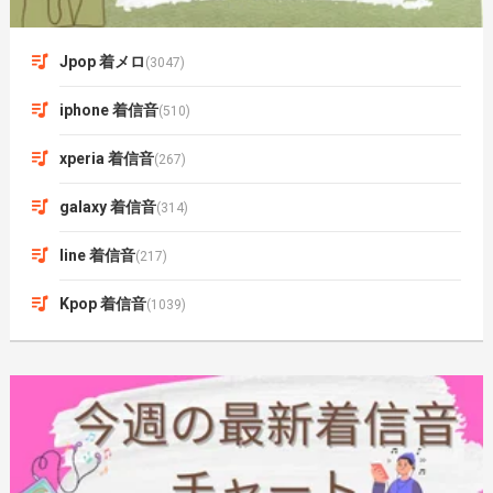
Jpop 着メロ
(3047)
iphone 着信音
(510)
xperia 着信音
(267)
galaxy 着信音
(314)
line 着信音
(217)
Kpop 着信音
(1039)