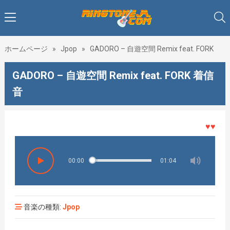
ホームページ
»
Jpop
»
GADORO – 自遊空間 Remix feat. FORK
GADORO – 自遊空間 Remix feat. FORK 着信
音
♥♥♥着メ
00:00
01:04
音楽の種類:
Jpop