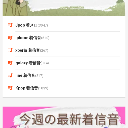
Jpop 着メロ
(3047)
iphone 着信音
(510)
xperia 着信音
(267)
galaxy 着信音
(314)
line 着信音
(217)
Kpop 着信音
(1039)