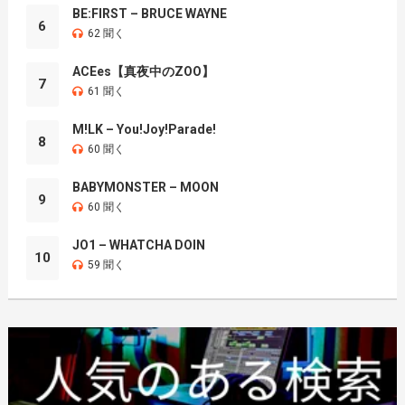
BE:FIRST – BRUCE WAYNE
6
62 聞く
ACEes【真夜中のZOO】
7
61 聞く
M!LK – You!Joy!Parade!
8
60 聞く
BABYMONSTER – MOON
9
60 聞く
JO1 – WHATCHA DOIN
10
59 聞く