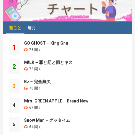
週ごと
毎月
GO GHOST – King Gnu
1
78 聞く
M!LK – 罪と罰と雨とキス
2
73 聞く
Bz – 完全無欠
3
70 聞く
Mrs. GREEN APPLE – Brand New
4
67 聞く
Snow Man – グッタイム
5
64 聞く