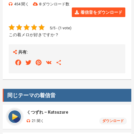
454 聞く
8 ダウンロード数
着信音をダウンロード
5/5 - (1 vote)
この着メロが好きですか？
共有:
Facebook
Twitter
Pinterest
VK
Share
同じテーマの着信音
くつずれ – Kutsuzure
21 聞く
ダウンロード