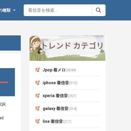
の種類
Jpop 着メロ
(3044)
iphone 着信音
(510)
xperia 着信音
(267)
galaxy 着信音
(314)
line 着信音
(217)