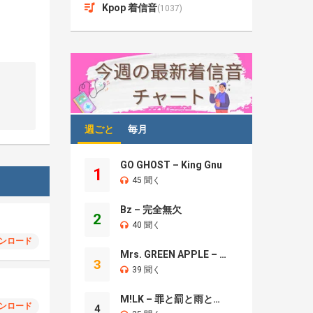
Kpop 着信音
(1037)
週ごと
毎月
GO GHOST – King Gnu
1
45 聞く
Bz – 完全無欠
2
40 聞く
ンロード
Mrs. GREEN APPLE – Brand New
3
39 聞く
M!LK – 罪と罰と雨とキス
ンロード
4