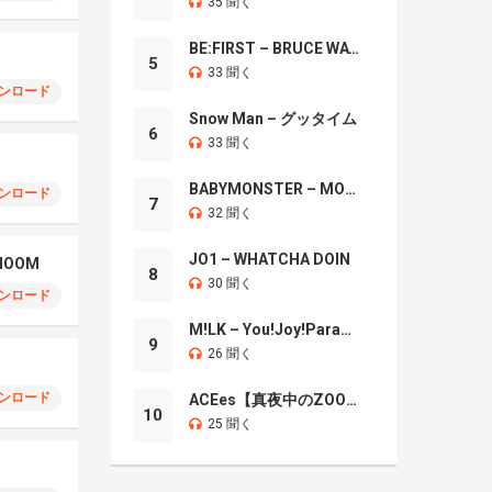
35 聞く
BE:FIRST – BRUCE WAYNE
5
33 聞く
ンロード
Snow Man – グッタイム
6
33 聞く
BABYMONSTER – MOON
ンロード
7
32 聞く
JO1 – WHATCHA DOIN
CHOOM
8
30 聞く
ンロード
M!LK – You!Joy!Parade!
9
26 聞く
ンロード
ACEes【真夜中のZOO】
10
25 聞く