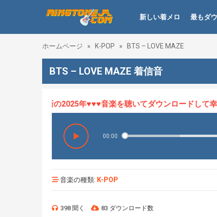
新しい着メロ
最もダ
ホームページ
»
K-POP
»
BTS – LOVE MAZE
BTS – LOVE MAZE 着信音
ロHOT、最新の2025年♥♥♥音楽を聴いてダウンロードして幸せ
00:00
音楽の種類:
K-POP
398 聞く
83 ダウンロード数