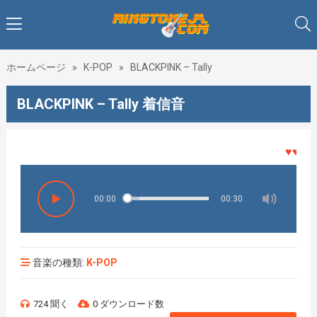
ホームページ
»
K-POP
»
BLACKPINK – Tally
BLACKPINK – Tally 着信音
♥♥♥着メ
00:00
00:30
音楽の種類:
K-POP
724 聞く
0 ダウンロード数