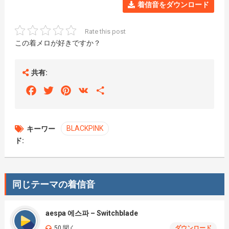
着信音をダウンロード
Rate this post
この着メロが好きですか？
共有:
Facebook
Twitter
Pinterest
VK
Share
BLACKPINK
キーワー
ド:
同じテーマの着信音
aespa 에스파 – Switchblade
50 聞く
ダウンロード