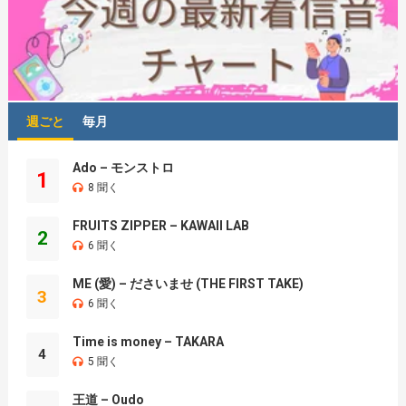
週ごと
毎月
Ado – モンストロ
1
8 聞く
FRUITS ZIPPER – KAWAII LAB
2
6 聞く
ME (愛) – ださいませ (THE FIRST TAKE)
3
6 聞く
Time is money – TAKARA
4
5 聞く
王道 – Oudo