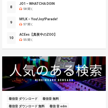
JO1 – WHATCHA DOIN
8
58 聞く
M!LK – You!Joy!Parade!
9
57 聞く
ACEes【真夜中のZOO】
10
55 聞く
着信音 ダウンロード
着信音 無料
着信音 ダウンロード 無料
着信 音 edm