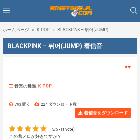
ホームページ
»
K-POP
»
BLACKPINK – 뛰어(JUMP)
BLACKPINK – 뛰어(JUMP) 着信音
♥♥♥着メ
音楽の種類:
K-POP
793 聞く
224 ダウンロード数
着信音をダウンロード
5/5 - (1 vote)
この着メロが好きですか？