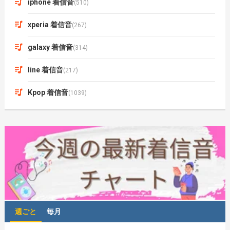
iphone 着信音
(510)
xperia 着信音
(267)
galaxy 着信音
(314)
line 着信音
(217)
Kpop 着信音
(1039)
週ごと
毎月