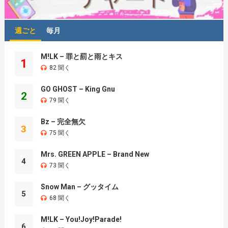
週ごと
毎月
M!LK – 罪と罰と雨とキス
1
82 聞く
GO GHOST – King Gnu
2
79 聞く
Bz – 完全無欠
3
75 聞く
Mrs. GREEN APPLE – Brand New
4
73 聞く
Snow Man – グッタイム
5
68 聞く
M!LK – You!Joy!Parade!
6