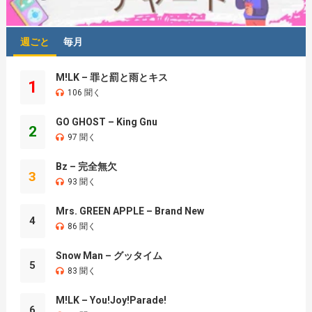
週ごと
毎月
M!LK – 罪と罰と雨とキス
1
106 聞く
GO GHOST – King Gnu
2
97 聞く
Bz – 完全無欠
3
93 聞く
Mrs. GREEN APPLE – Brand New
4
86 聞く
Snow Man – グッタイム
5
83 聞く
M!LK – You!Joy!Parade!
6