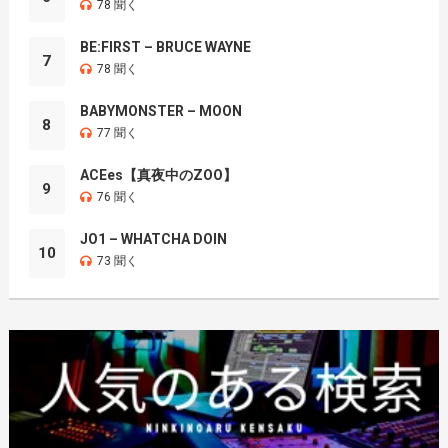
78 聞く
BE:FIRST – BRUCE WAYNE
7
78 聞く
BABYMONSTER – MOON
8
77 聞く
ACEes【真夜中のZOO】
9
76 聞く
JO1 – WHATCHA DOIN
10
73 聞く