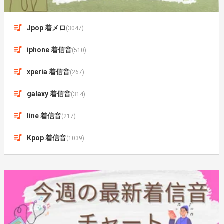
Jpop 着メロ
(3047)
iphone 着信音
(510)
xperia 着信音
(267)
galaxy 着信音
(314)
line 着信音
(217)
Kpop 着信音
(1039)