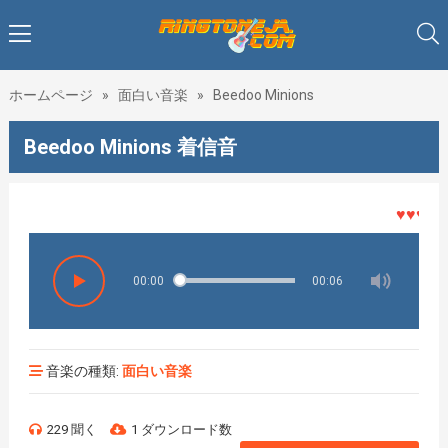
ホームページ
»
面白い音楽
»
Beedoo Minions
Beedoo Minions 着信音
♥♥♥着メ
00:00
00:06
音楽の種類:
面白い音楽
229 聞く
1 ダウンロード数