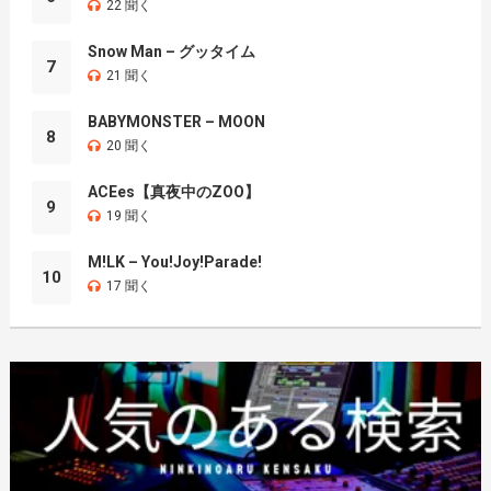
22 聞く
Snow Man – グッタイム
7
21 聞く
BABYMONSTER – MOON
8
20 聞く
ACEes【真夜中のZOO】
9
19 聞く
M!LK – You!Joy!Parade!
10
17 聞く