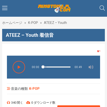
ホームページ
»
K-POP
»
ATEEZ – Youth
ATEEZ – Youth 着信音
♥♥♥着メ
00:00
00:49
音楽の種類:
K-POP
340 聞く
0 ダウンロード数