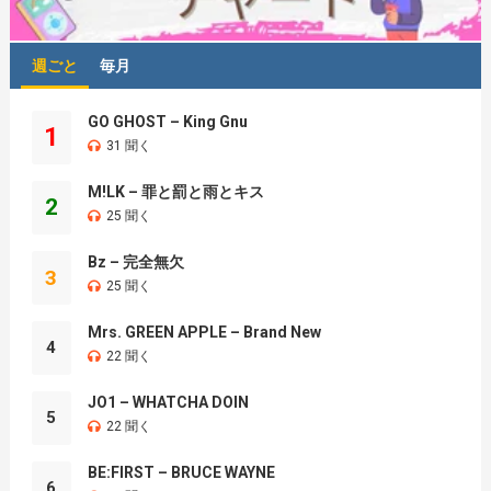
週ごと
毎月
GO GHOST – King Gnu
1
31 聞く
M!LK – 罪と罰と雨とキス
2
25 聞く
Bz – 完全無欠
3
25 聞く
Mrs. GREEN APPLE – Brand New
4
22 聞く
JO1 – WHATCHA DOIN
5
22 聞く
BE:FIRST – BRUCE WAYNE
6