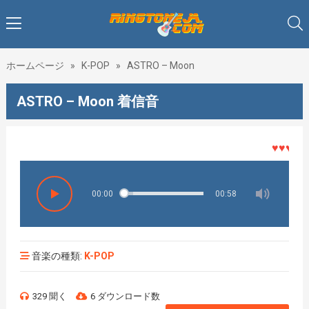
ホームページ
»
K-POP
»
ASTRO – Moon
ASTRO – Moon 着信音
♥♥♥着メ
00:00
00:58
音楽の種類:
K-POP
329 聞く
6 ダウンロード数