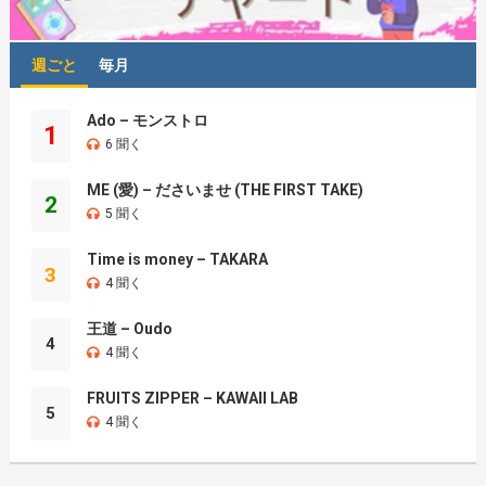
週ごと
毎月
Ado – モンストロ
1
6 聞く
ME (愛) – ださいませ (THE FIRST TAKE)
2
5 聞く
Time is money – TAKARA
3
4 聞く
王道 – Oudo
4
4 聞く
FRUITS ZIPPER – KAWAII LAB
5
4 聞く