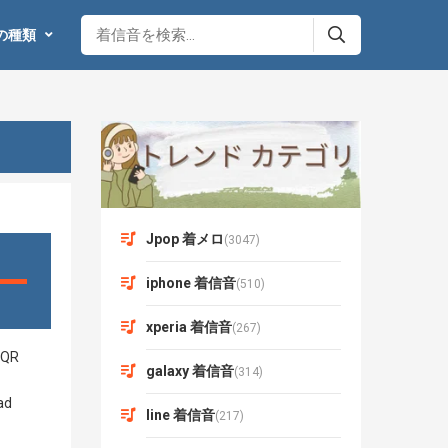
の種類
Jpop 着メロ
(3047)
iphone 着信音
(510)
xperia 着信音
(267)
galaxy 着信音
(314)
line 着信音
(217)