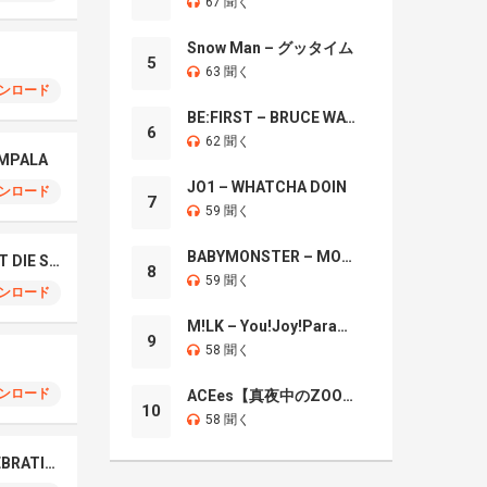
67 聞く
Snow Man – グッタイム
5
63 聞く
ンロード
BE:FIRST – BRUCE WAYNE
6
62 聞く
OMPALA
JO1 – WHATCHA DOIN
ンロード
7
59 聞く
BABYMONSTER – MOON
TAEYANG – LIVE FAST DIE SLOW
8
59 聞く
ンロード
M!LK – You!Joy!Parade!
9
58 聞く
ンロード
ACEes【真夜中のZOO】
10
58 聞く
LE SSERAFIM – CELEBRATION