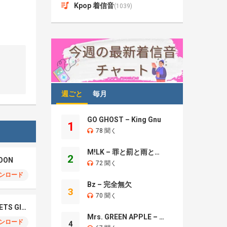
Kpop 着信音
(1039)
週ごと
毎月
GO GHOST – King Gnu
1
78 聞く
M!LK – 罪と罰と雨とキス
2
OON
72 聞く
ンロード
Bz – 完全無欠
3
70 聞く
NCT WISH – BOY MEETS GIRL
Mrs. GREEN APPLE – Brand New
ンロード
4