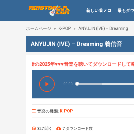
新しい着メロ
最もダ
ホームページ
»
K-POP
»
ANYUJIN (IVE) – Dreaming
ANYUJIN (IVE) – Dreaming 着信音
ロHOT、最新の2025年♥♥♥音楽を聴いてダウンロードして幸せ
00:00
音楽の種類:
K-POP
327 聞く
7 ダウンロード数