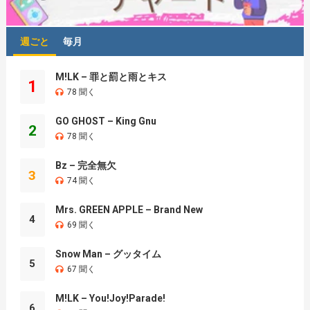
週ごと
毎月
M!LK – 罪と罰と雨とキス
1
78 聞く
GO GHOST – King Gnu
2
78 聞く
Bz – 完全無欠
3
74 聞く
Mrs. GREEN APPLE – Brand New
4
69 聞く
Snow Man – グッタイム
5
67 聞く
M!LK – You!Joy!Parade!
6