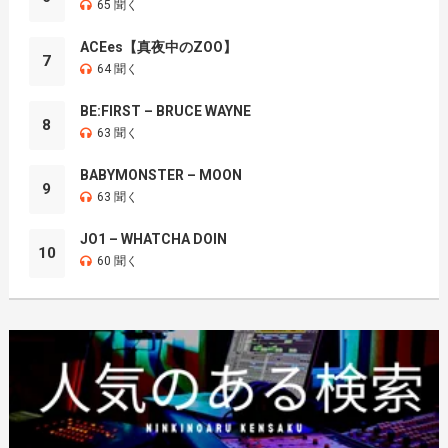
65 聞く
ACEes【真夜中のZOO】
7
64 聞く
BE:FIRST – BRUCE WAYNE
8
63 聞く
BABYMONSTER – MOON
9
63 聞く
JO1 – WHATCHA DOIN
10
60 聞く