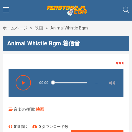
ホームページ
»
映画
»
Animal Whistle Bgm
Animal Whistle Bgm 着信音
♥♥♥着メロ
00:00
…
音楽の種類:
映画
515 聞く
0 ダウンロード数