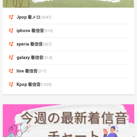
Jpop 着メロ
(3047)
iphone 着信音
(510)
xperia 着信音
(267)
galaxy 着信音
(314)
line 着信音
(217)
Kpop 着信音
(1039)