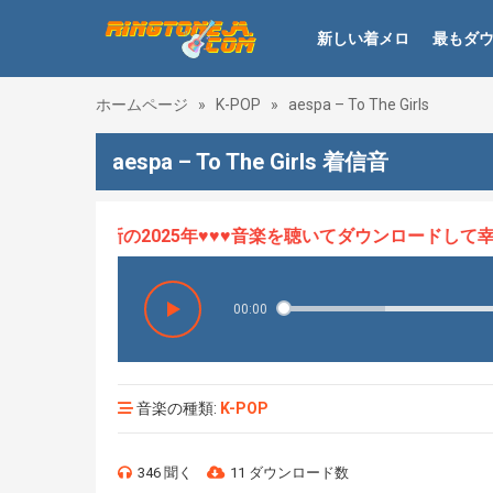
新しい着メロ
最もダ
ホームページ
»
K-POP
»
aespa – To The Girls
aespa – To The Girls 着信音
ロHOT、最新の2025年♥♥♥音楽を聴いてダウンロードして幸せ
00:00
音楽の種類:
K-POP
346 聞く
11 ダウンロード数