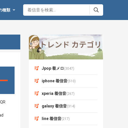
の種類
Jpop 着メロ
(3047)
iphone 着信音
(510)
xperia 着信音
(267)
galaxy 着信音
(314)
line 着信音
(217)