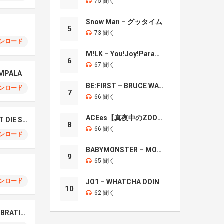
75 聞く
Snow Man – グッタイム
5
73 聞く
ンロード
M!LK – You!Joy!Parade!
6
67 聞く
OMPALA
BE:FIRST – BRUCE WAYNE
ンロード
7
66 聞く
ACEes【真夜中のZOO】
TAEYANG – LIVE FAST DIE SLOW
8
66 聞く
ンロード
BABYMONSTER – MOON
9
65 聞く
ンロード
JO1 – WHATCHA DOIN
10
62 聞く
LE SSERAFIM – CELEBRATION