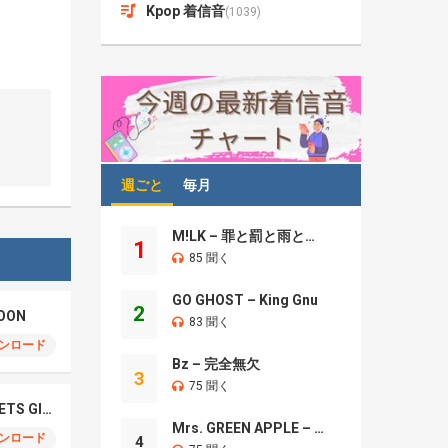
Kpop 着信音
(1039)
週ごと
毎月
M!LK – 罪と罰と雨とキス
1
85 聞く
GO GHOST – King Gnu
2
OON
83 聞く
ンロード
Bz – 完全無欠
3
75 聞く
NCT WISH – BOY MEETS GIRL
Mrs. GREEN APPLE – Brand New
ンロード
4