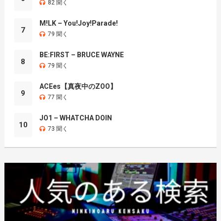
82 聞く
M!LK – You!Joy!Parade!
7
79 聞く
BE:FIRST – BRUCE WAYNE
8
79 聞く
ACEes【真夜中のZOO】
9
77 聞く
JO1 – WHATCHA DOIN
10
73 聞く