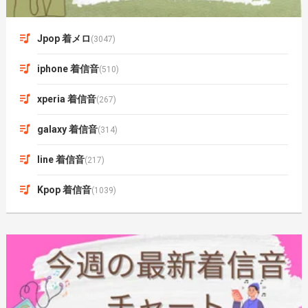
Jpop 着メロ
(3047)
iphone 着信音
(510)
xperia 着信音
(267)
galaxy 着信音
(314)
line 着信音
(217)
Kpop 着信音
(1039)