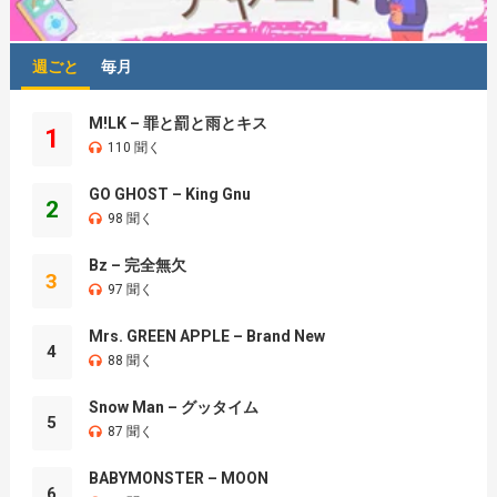
週ごと
毎月
M!LK – 罪と罰と雨とキス
1
110 聞く
GO GHOST – King Gnu
2
98 聞く
Bz – 完全無欠
3
97 聞く
Mrs. GREEN APPLE – Brand New
4
88 聞く
Snow Man – グッタイム
5
87 聞く
BABYMONSTER – MOON
6