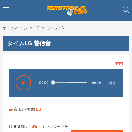
ホームページ
»
LG
»
タイムLG
タイムLG 着信音
♥♥♥着メロ
00:00
00:20
音楽の種類:
LG
818 聞く
4 ダウンロード数