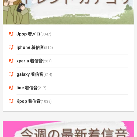
Jpop 着メロ
(3047)
iphone 着信音
(510)
xperia 着信音
(267)
galaxy 着信音
(314)
line 着信音
(217)
Kpop 着信音
(1039)