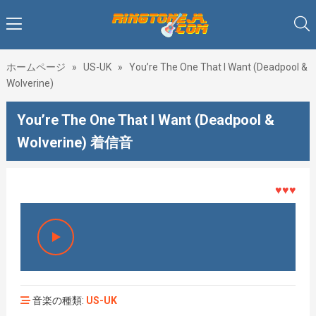
ホームページ
»
US-UK
»
You’re The One That I Want (Deadpool &
Wolverine)
You’re The One That I Want (Deadpool &
Wolverine) 着信音
♥♥♥着メロ
音楽の種類:
US-UK