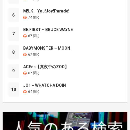
M!LK – You!Joy!Parade!
6
74 聞く
BE:FIRST – BRUCE WAYNE
7
67 聞く
BABYMONSTER – MOON
8
67 聞く
ACEes【真夜中のZOO】
9
67 聞く
JO1 – WHATCHA DOIN
10
64 聞く