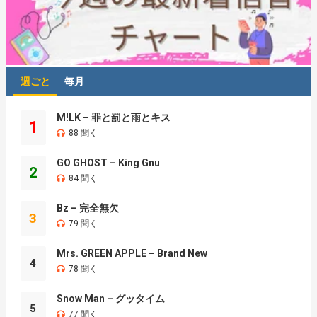
週ごと
毎月
M!LK – 罪と罰と雨とキス
1
88 聞く
GO GHOST – King Gnu
2
84 聞く
Bz – 完全無欠
3
79 聞く
Mrs. GREEN APPLE – Brand New
4
78 聞く
Snow Man – グッタイム
5
77 聞く