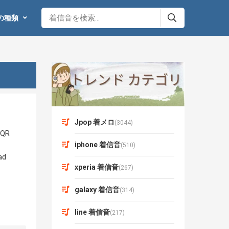
の種類
Jpop 着メロ
(3044)
iphone 着信音
(510)
xperia 着信音
(267)
galaxy 着信音
(314)
line 着信音
(217)