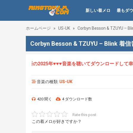
新しい着メロ
最もダ
ホームページ
»
US-UK
»
Corbyn Besson & TZUYU – Bli
Corbyn Besson & TZUYU – Blink 着
ロHOT、最新の2025年♥♥♥音楽を聴いてダウンロードして幸せ
音楽の種類:
US-UK
420 聞く
4 ダウンロード数
Rate this post
この着メロが好きですか？