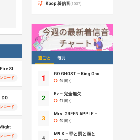
Kpop 着信音
(1037)
週ごと
毎月
Eric Nam – How The Fire Started
GO GHOST – King Gnu
1
ンロード
46 聞く
Bz – 完全無欠
2
I DO
41 聞く
ンロード
Mrs. GREEN APPLE – Brand New
3
40 聞く
 Might
M!LK – 罪と罰と雨とキス
ンロード
4