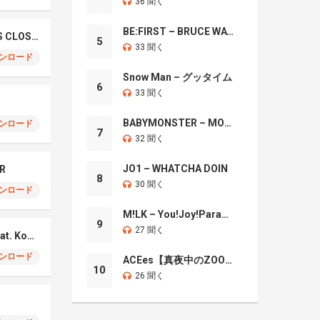
36 聞く
BE:FIRST – BRUCE WAYNE
JISOO X ZAYN – EYES CLOSED
5
33 聞く
ンロード
Snow Man – グッタイム
6
33 聞く
BABYMONSTER – MOON
ンロード
7
32 聞く
JO1 – WHATCHA DOIN
ER
8
30 聞く
ンロード
M!LK – You!Joy!Parade!
9
27 聞く
STUTS – 99 Steps feat. Kohjiya, Hana Hope
ンロード
ACEes【真夜中のZOO】
10
26 聞く