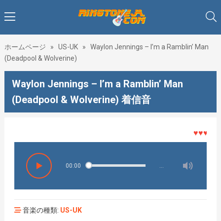
ホームページ
»
US-UK
»
Waylon Jennings – I’m a Ramblin’ Man
(Deadpool & Wolverine)
Waylon Jennings – I’m a Ramblin’ Man
(Deadpool & Wolverine) 着信音
♥♥♥着メロ
00:00
…
音楽の種類:
US-UK