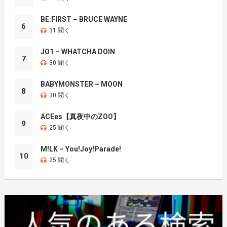
BE:FIRST – BRUCE WAYNE
6
31 聞く
JO1 – WHATCHA DOIN
7
30 聞く
BABYMONSTER – MOON
8
30 聞く
ACEes【真夜中のZOO】
9
25 聞く
M!LK – You!Joy!Parade!
10
25 聞く