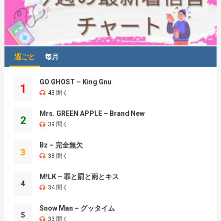
週ごと
毎月
GO GHOST – King Gnu
1
43 聞く
Mrs. GREEN APPLE – Brand New
2
39 聞く
Bz – 完全無欠
3
38 聞く
M!LK – 罪と罰と雨とキス
4
34 聞く
Snow Man – グッタイム
5
33 聞く