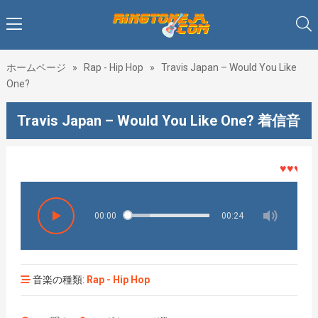
ホームページ
»
Rap - Hip Hop
»
Travis Japan – Would You Like
One?
Travis Japan – Would You Like One? 着信音
♥♥♥着メロ
00:00
00:24
音楽の種類:
Rap - Hip Hop