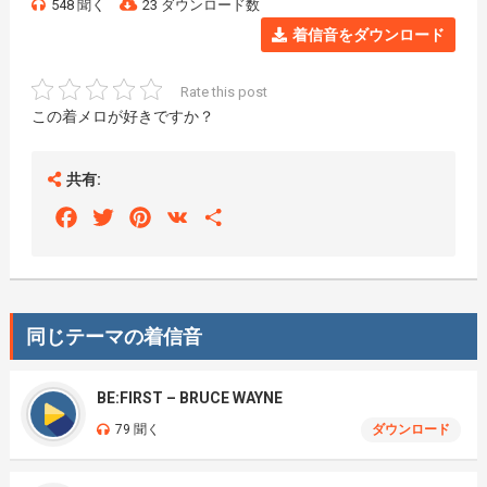
548 聞く
23 ダウンロード数
着信音をダウンロード
Rate this post
この着メロが好きですか？
共有:
Facebook
Twitter
Pinterest
VK
Share
同じテーマの着信音
BE:FIRST – BRUCE WAYNE
79 聞く
ダウンロード