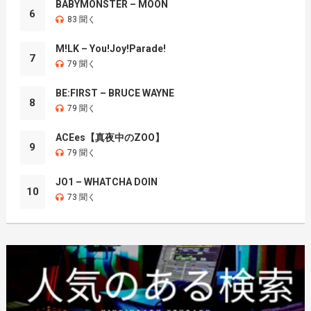
BABYMONSTER – MOON
6
83 聞く
M!LK – You!Joy!Parade!
7
79 聞く
BE:FIRST – BRUCE WAYNE
8
79 聞く
ACEes【真夜中のZOO】
9
79 聞く
JO1 – WHATCHA DOIN
10
73 聞く