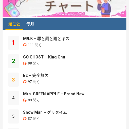
週ごと
毎月
M!LK – 罪と罰と雨とキス
1
111 聞く
GO GHOST – King Gnu
2
98 聞く
Bz – 完全無欠
3
97 聞く
Mrs. GREEN APPLE – Brand New
4
93 聞く
Snow Man – グッタイム
5
87 聞く