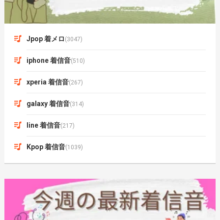
Jpop 着メロ
(3047)
iphone 着信音
(510)
xperia 着信音
(267)
galaxy 着信音
(314)
line 着信音
(217)
Kpop 着信音
(1039)