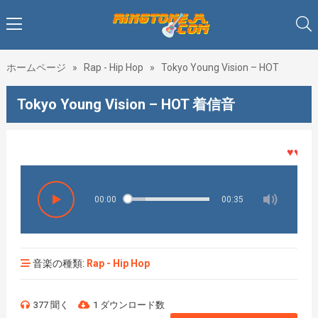
ホームページ
»
Rap - Hip Hop
»
Tokyo Young Vision – HOT
Tokyo Young Vision – HOT 着信音
♥♥♥着メ
00:00
00:35
音楽の種類:
Rap - Hip Hop
377 聞く
1 ダウンロード数