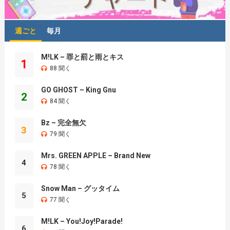
週ごと
毎月
M!LK – 罪と罰と雨とキス
1
88 聞く
GO GHOST – King Gnu
2
84 聞く
Bz – 完全無欠
3
79 聞く
Mrs. GREEN APPLE – Brand New
4
78 聞く
Snow Man – グッタイム
5
77 聞く
M!LK – You!Joy!Parade!
6