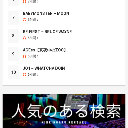
74 聞く
BABYMONSTER – MOON
7
69 聞く
BE:FIRST – BRUCE WAYNE
8
68 聞く
ACEes【真夜中のZOO】
9
68 聞く
JO1 – WHATCHA DOIN
10
64 聞く