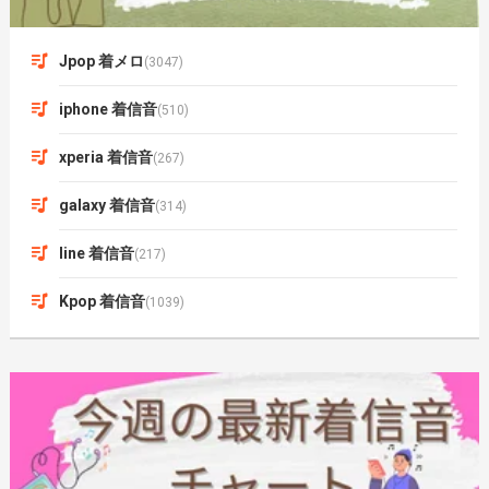
Jpop 着メロ
(3047)
iphone 着信音
(510)
xperia 着信音
(267)
galaxy 着信音
(314)
line 着信音
(217)
Kpop 着信音
(1039)