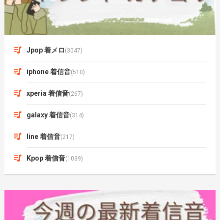
Jpop 着メロ
(3047)
iphone 着信音
(510)
xperia 着信音
(267)
galaxy 着信音
(314)
line 着信音
(217)
Kpop 着信音
(1039)