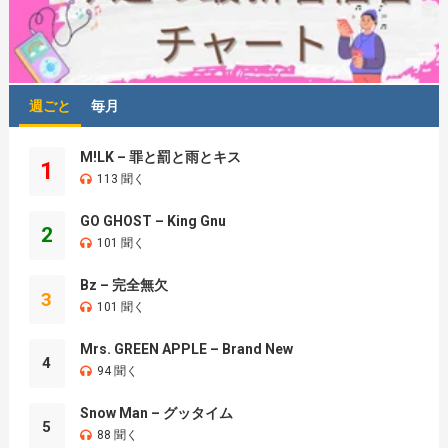
週ごと
毎月
M!LK – 罪と罰と雨とキス
1
113 聞く
GO GHOST – King Gnu
2
101 聞く
Bz – 完全無欠
3
101 聞く
Mrs. GREEN APPLE – Brand New
4
94 聞く
Snow Man – グッタイム
5
88 聞く