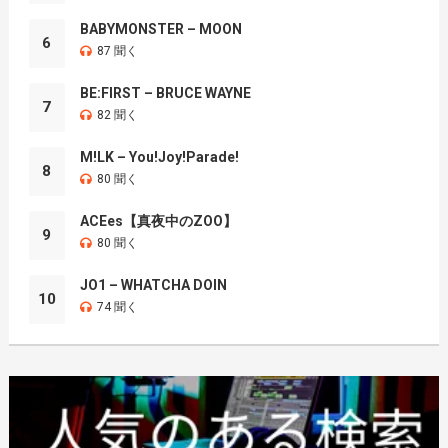
BABYMONSTER – MOON
6
87 聞く
BE:FIRST – BRUCE WAYNE
7
82 聞く
M!LK – You!Joy!Parade!
8
80 聞く
ACEes【真夜中のZOO】
9
80 聞く
JO1 – WHATCHA DOIN
10
74 聞く