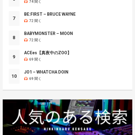
74 聞く
BE:FIRST – BRUCE WAYNE
7
72 聞く
BABYMONSTER – MOON
8
72 聞く
ACEes【真夜中のZOO】
9
69 聞く
JO1 – WHATCHA DOIN
10
69 聞く