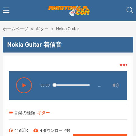
ホームページ
»
ギター
»
Nokia Guitar
Nokia Guitar 着信音
♥♥♥着メロ
00:00
…
音楽の種類:
ギター
448 聞く
4 ダウンロード数