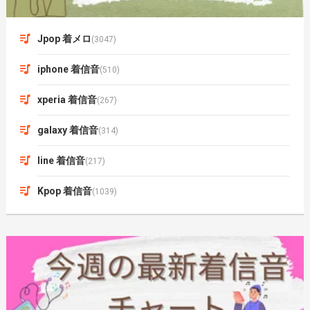
Jpop 着メロ
(3047)
iphone 着信音
(510)
xperia 着信音
(267)
galaxy 着信音
(314)
line 着信音
(217)
Kpop 着信音
(1039)