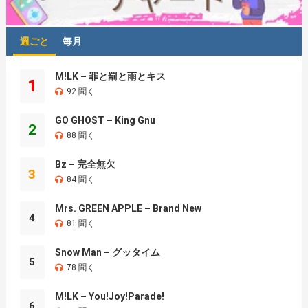
週ごと
毎月
M!LK – 罪と罰と雨とキス
1
92 聞く
GO GHOST – King Gnu
2
88 聞く
Bz – 完全無欠
3
84 聞く
Mrs. GREEN APPLE – Brand New
4
81 聞く
Snow Man – グッタイム
5
78 聞く
M!LK – You!Joy!Parade!
6