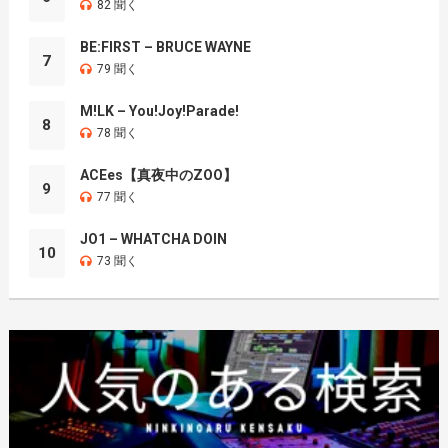
82 聞く
BE:FIRST – BRUCE WAYNE
7
79 聞く
M!LK – You!Joy!Parade!
8
78 聞く
ACEes【真夜中のZOO】
9
77 聞く
JO1 – WHATCHA DOIN
10
73 聞く