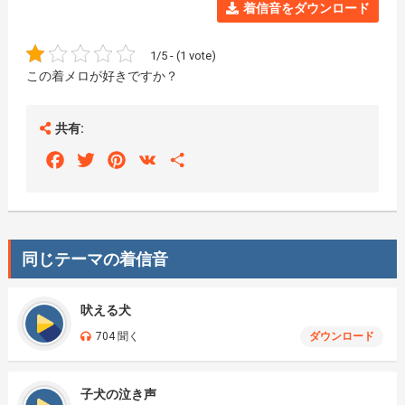
着信音をダウンロード
1/5 - (1 vote)
この着メロが好きですか？
共有:
Facebook
Twitter
Pinterest
VK
Share
同じテーマの着信音
吠える犬
704 聞く
ダウンロード
子犬の泣き声