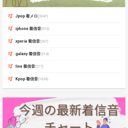
Jpop 着メロ
(3047)
iphone 着信音
(510)
xperia 着信音
(267)
galaxy 着信音
(314)
line 着信音
(217)
Kpop 着信音
(1039)