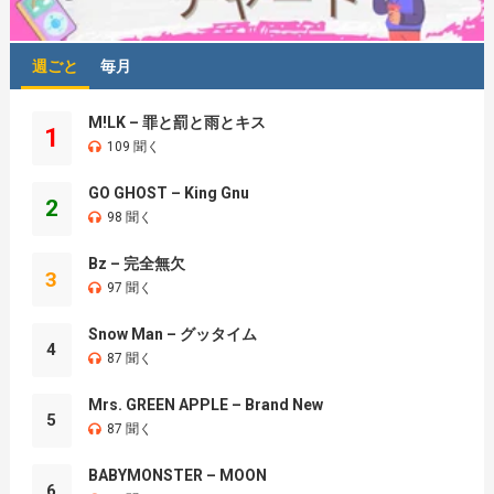
週ごと
毎月
M!LK – 罪と罰と雨とキス
1
109 聞く
GO GHOST – King Gnu
2
98 聞く
Bz – 完全無欠
3
97 聞く
Snow Man – グッタイム
4
87 聞く
Mrs. GREEN APPLE – Brand New
5
87 聞く
BABYMONSTER – MOON
6