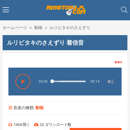
ホームページ
»
動物
»
ルリビタキのさえずり
ルリビタキのさえずり 着信音
♥♥♥着メロ
00:00
00:19
音楽の種類:
動物
1454 聞く
22 ダウンロード数