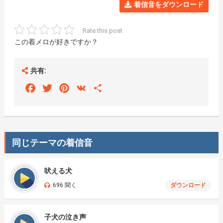
着信音をダウンロード
Rate this post
この着メロが好きですか？
共有:
Facebook
Twitter
Pinterest
VK
Share
同じテーマの着信音
吠える犬
696 聞く
ダウンロード
子犬の泣き声