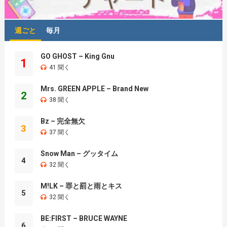
週ごと
毎月
GO GHOST – King Gnu
1
41 聞く
Mrs. GREEN APPLE – Brand New
2
38 聞く
Bz – 完全無欠
3
37 聞く
Snow Man – グッタイム
4
32 聞く
M!LK – 罪と罰と雨とキス
5
32 聞く
BE:FIRST – BRUCE WAYNE
6