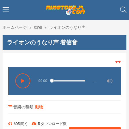
ホームページ
»
動物
»
ライオンのうなり声
ライオンのうなり声 着信音
♥♥♥着メ
00:00
…
音楽の種類:
動物
605 聞く
5 ダウンロード数