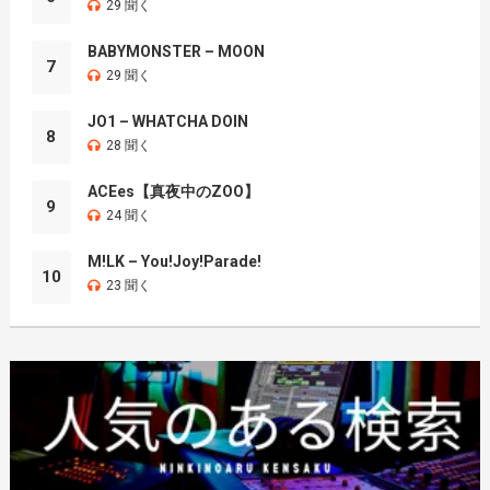
29 聞く
BABYMONSTER – MOON
7
29 聞く
JO1 – WHATCHA DOIN
8
28 聞く
ACEes【真夜中のZOO】
9
24 聞く
M!LK – You!Joy!Parade!
10
23 聞く