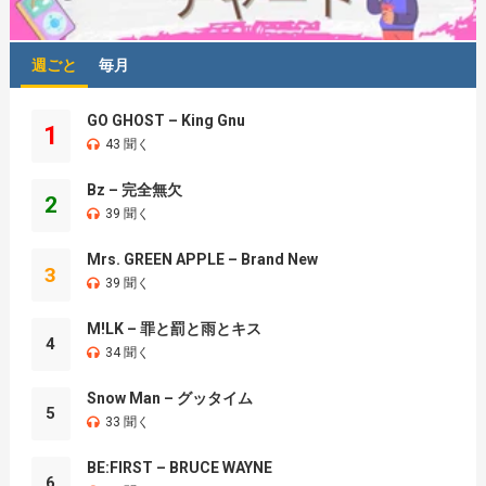
週ごと
毎月
GO GHOST – King Gnu
1
43 聞く
Bz – 完全無欠
2
39 聞く
Mrs. GREEN APPLE – Brand New
3
39 聞く
M!LK – 罪と罰と雨とキス
4
34 聞く
Snow Man – グッタイム
5
33 聞く
BE:FIRST – BRUCE WAYNE
6