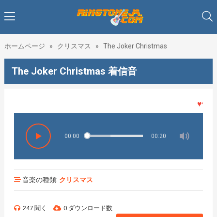
ホームページ
»
クリスマス
»
The Joker Christmas
The Joker Christmas 着信音
♥♥♥着メ
00:00
00:20
音楽の種類:
クリスマス
247 聞く
0 ダウンロード数