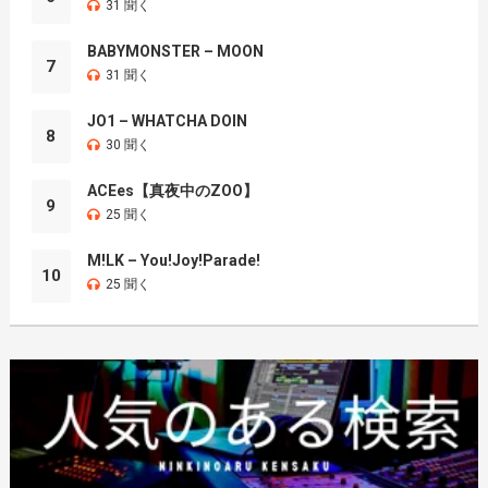
31 聞く
BABYMONSTER – MOON
7
31 聞く
JO1 – WHATCHA DOIN
8
30 聞く
ACEes【真夜中のZOO】
9
25 聞く
M!LK – You!Joy!Parade!
10
25 聞く