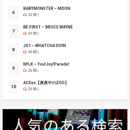
BABYMONSTER – MOON
6
32 聞く
BE:FIRST – BRUCE WAYNE
7
32 聞く
JO1 – WHATCHA DOIN
8
30 聞く
M!LK – You!Joy!Parade!
9
26 聞く
ACEes【真夜中のZOO】
10
25 聞く