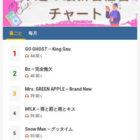
週ごと
毎月
GO GHOST – King Gnu
1
44 聞く
Bz – 完全無欠
2
40 聞く
Mrs. GREEN APPLE – Brand New
3
39 聞く
M!LK – 罪と罰と雨とキス
4
35 聞く
Snow Man – グッタイム
5
33 聞く