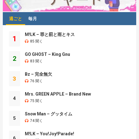
週ごと
毎月
M!LK – 罪と罰と雨とキス
1
85 聞く
GO GHOST – King Gnu
2
83 聞く
Bz – 完全無欠
3
76 聞く
Mrs. GREEN APPLE – Brand New
4
75 聞く
Snow Man – グッタイム
5
74 聞く
M!LK – You!Joy!Parade!
6