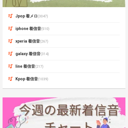
Jpop 着メロ
(3047)
iphone 着信音
(510)
xperia 着信音
(267)
galaxy 着信音
(314)
line 着信音
(217)
Kpop 着信音
(1039)