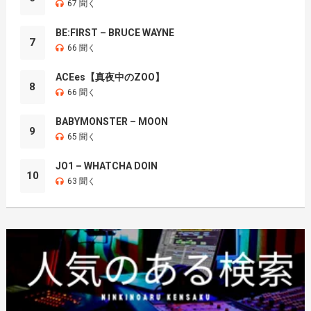
67 聞く
BE:FIRST – BRUCE WAYNE
7
66 聞く
ACEes【真夜中のZOO】
8
66 聞く
BABYMONSTER – MOON
9
65 聞く
JO1 – WHATCHA DOIN
10
63 聞く