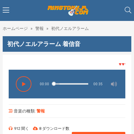
ホームページ
»
警報
»
初代ノエルアラーム
初代ノエルアラーム 着信音
♥♥♥着メ
00:00
00:35
音楽の種類:
警報
912 聞く
8 ダウンロード数