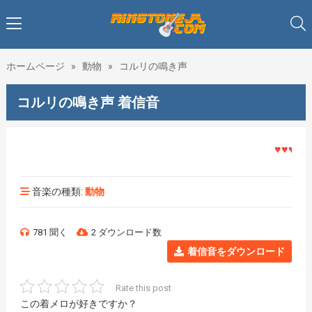
ホームページ
»
動物
»
コルリの鳴き声
コルリの鳴き声 着信音
♥♥♥着メ
音楽の種類:
動物
781 聞く
2 ダウンロード数
着信音をダウンロード
Rate this post
この着メロが好きですか？