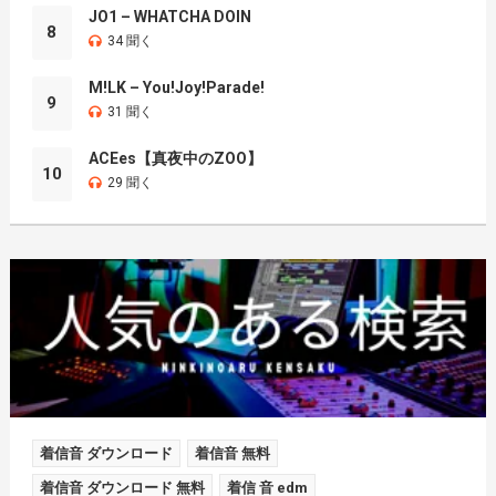
JO1 – WHATCHA DOIN
8
34 聞く
M!LK – You!Joy!Parade!
9
31 聞く
ACEes【真夜中のZOO】
10
29 聞く
着信音 ダウンロード
着信音 無料
着信音 ダウンロード 無料
着信 音 edm