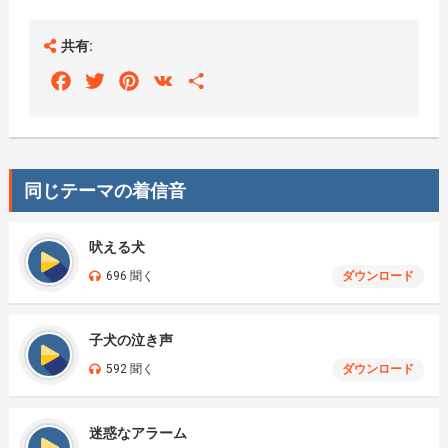
共有:
Facebook
Twitter
Pinterest
VK
Share
同じテーマの着信音
吠える犬
696 聞く
ダウンロード
子犬の泣き声
592 聞く
ダウンロード
迷惑なアラーム