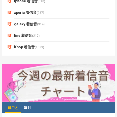
iphone 着信音
(510)
xperia 着信音
(267)
galaxy 着信音
(314)
line 着信音
(217)
Kpop 着信音
(1039)
週ごと
毎月