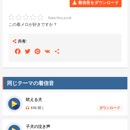
着信音をダウンロード
Rate this post
この着メロが好きですか？
共有:
Facebook
Twitter
Pinterest
VK
Share
同じテーマの着信音
吠える犬
696 聞く
ダウンロード
子犬の泣き声