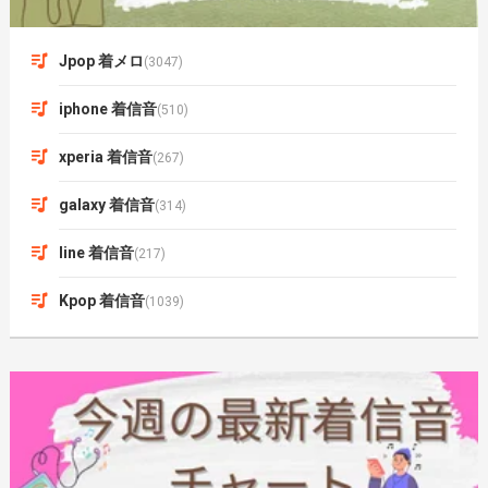
Jpop 着メロ
(3047)
iphone 着信音
(510)
xperia 着信音
(267)
galaxy 着信音
(314)
line 着信音
(217)
Kpop 着信音
(1039)