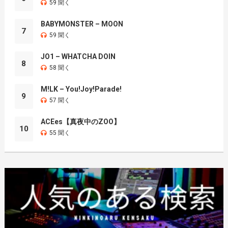
59 聞く
BABYMONSTER – MOON
7
59 聞く
JO1 – WHATCHA DOIN
8
58 聞く
M!LK – You!Joy!Parade!
9
57 聞く
ACEes【真夜中のZOO】
10
55 聞く