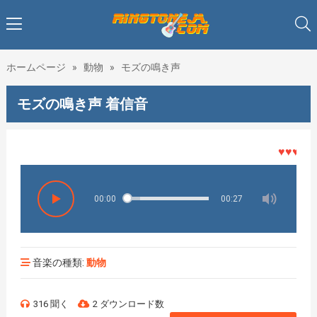
ホームページ
»
動物
»
モズの鳴き声
モズの鳴き声 着信音
♥♥♥着メロ
00:00
00:27
音楽の種類:
動物
316 聞く
2 ダウンロード数