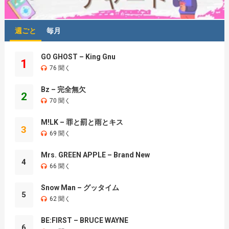
週ごと
毎月
GO GHOST – King Gnu
1
76 聞く
Bz – 完全無欠
2
70 聞く
M!LK – 罪と罰と雨とキス
3
69 聞く
Mrs. GREEN APPLE – Brand New
4
66 聞く
Snow Man – グッタイム
5
62 聞く
BE:FIRST – BRUCE WAYNE
6