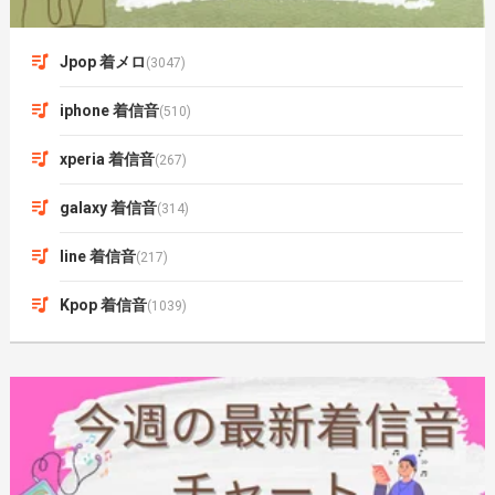
Jpop 着メロ
(3047)
iphone 着信音
(510)
xperia 着信音
(267)
galaxy 着信音
(314)
line 着信音
(217)
Kpop 着信音
(1039)