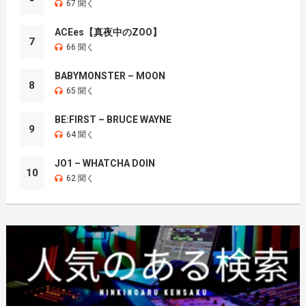
67 聞く
ACEes【真夜中のZOO】
7
66 聞く
BABYMONSTER – MOON
8
65 聞く
BE:FIRST – BRUCE WAYNE
9
64 聞く
JO1 – WHATCHA DOIN
10
62 聞く