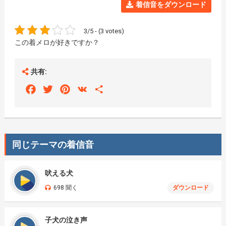
着信音をダウンロード
3/5 - (3 votes)
この着メロが好きですか？
共有:
Facebook
Twitter
Pinterest
VK
Share
同じテーマの着信音
吠える犬
698 聞く
ダウンロード
子犬の泣き声