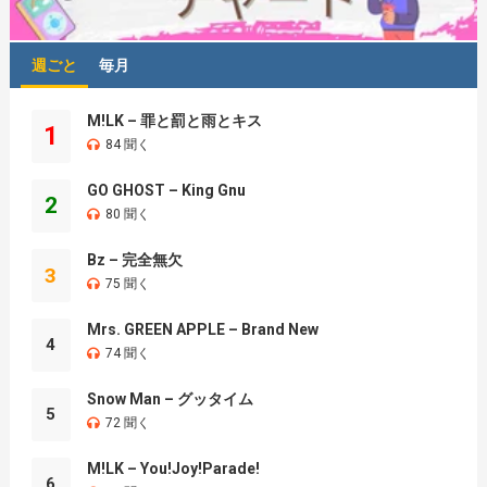
週ごと
毎月
M!LK – 罪と罰と雨とキス
1
84 聞く
GO GHOST – King Gnu
2
80 聞く
Bz – 完全無欠
3
75 聞く
Mrs. GREEN APPLE – Brand New
4
74 聞く
Snow Man – グッタイム
5
72 聞く
M!LK – You!Joy!Parade!
6