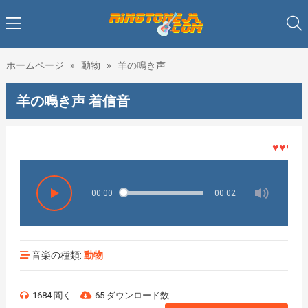
ホームページ
»
動物
»
羊の鳴き声
羊の鳴き声 着信音
♥♥♥着メ
00:00
00:02
音楽の種類:
動物
1684 聞く
65 ダウンロード数