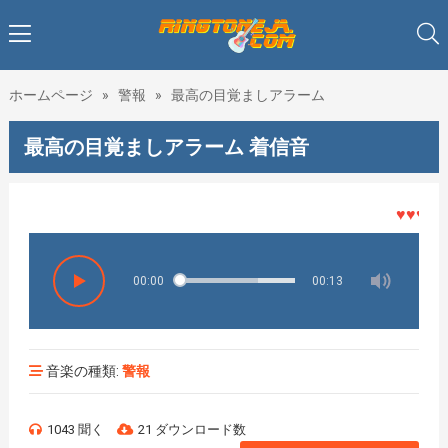
ホームページ
»
警報
»
最高の目覚ましアラーム
最高の目覚ましアラーム 着信音
♥♥♥着メ
00:00
00:13
音楽の種類:
警報
1043 聞く
21 ダウンロード数