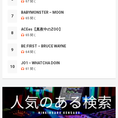
67 聞く
BABYMONSTER – MOON
7
65 聞く
ACEes【真夜中のZOO】
8
65 聞く
BE:FIRST – BRUCE WAYNE
9
64 聞く
JO1 – WHATCHA DOIN
10
61 聞く