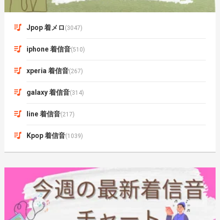
Jpop 着メロ
(3047)
iphone 着信音
(510)
xperia 着信音
(267)
galaxy 着信音
(314)
line 着信音
(217)
Kpop 着信音
(1039)