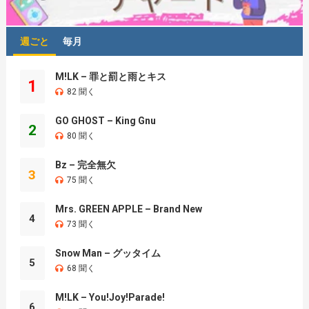
週ごと
毎月
M!LK – 罪と罰と雨とキス
1
82 聞く
GO GHOST – King Gnu
2
80 聞く
Bz – 完全無欠
3
75 聞く
Mrs. GREEN APPLE – Brand New
4
73 聞く
Snow Man – グッタイム
5
68 聞く
M!LK – You!Joy!Parade!
6