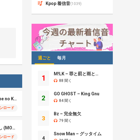
Kpop 着信音
(1039)
週ごと
毎月
M!LK – 罪と罰と雨とキス
1
88 聞く
GO GHOST – King Gnu
2
REAL-T – 脛の傷 (Sune no Kizu)
84 聞く
ンロード
Bz – 完全無欠
3
79 聞く
Motoki Ohmori – 催し (MOYOOSHI)
Snow Man – グッタイム
ンロード
4