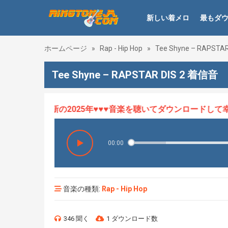
新しい着メロ
最もダ
ホームページ
»
Rap - Hip Hop
»
Tee Shyne – RAPSTAR
Tee Shyne – RAPSTAR DIS 2 着信音
メロHOT、最新の2025年♥♥♥音楽を聴いてダウンロードして幸せ
00:00
音楽の種類:
Rap - Hip Hop
346 聞く
1 ダウンロード数