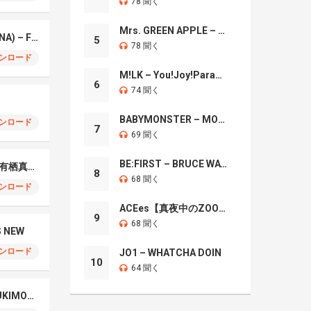
78 聞く
Mrs. GREEN APPLE – Brand New
ちゃんみな (CHANMINA) – FLIP FLAP
5
78 聞く
ンロード
M!LK – You!Joy!Parade!
6
74 聞く
BABYMONSTER – MOON
ンロード
7
69 聞く
BE:FIRST – BRUCE WAYNE
初恋は負け確！ feat. 有栖真凛愛
8
68 聞く
ンロード
ACEes【真夜中のZOO】
9
68 聞く
S NEW
ンロード
JO1 – WHATCHA DOIN
10
64 聞く
¥Ellow Bucks – KABUKIMONO