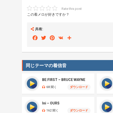
Rate this post
この着メロが好きですか？
共有:
Facebook
Twitter
Pinterest
VK
Share
同じテーマの着信音
BE:FIRST – BRUCE WAYNE
68 聞く
ダウンロード
Ini – OURS
162 聞く
ダウンロード