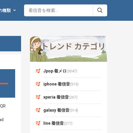
の種類
Jpop 着メロ
(3047)
iphone 着信音
(510)
xperia 着信音
(267)
galaxy 着信音
(314)
line 着信音
(217)