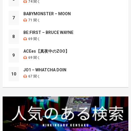
74 聞く
BABYMONSTER – MOON
7
71 聞く
BE:FIRST – BRUCE WAYNE
8
69 聞く
ACEes【真夜中のZOO】
9
69 聞く
JO1 – WHATCHA DOIN
10
67 聞く