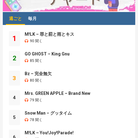
週ごと
毎月
M!LK – 罪と罰と雨とキス
1
90 聞く
GO GHOST – King Gnu
2
85 聞く
Bz – 完全無欠
3
80 聞く
Mrs. GREEN APPLE – Brand New
4
79 聞く
Snow Man – グッタイム
5
78 聞く
M!LK – You!Joy!Parade!
6