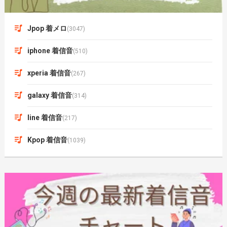
Jpop 着メロ
(3047)
iphone 着信音
(510)
xperia 着信音
(267)
galaxy 着信音
(314)
line 着信音
(217)
Kpop 着信音
(1039)