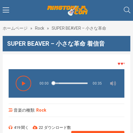
ホームページ
»
Rock
»
SUPER BEAVER – 小さな革命
SUPER BEAVER – 小さな革命 着信音
♥♥♥着メ
00:00
00:35
音楽の種類:
Rock
419 聞く
22 ダウンロード数