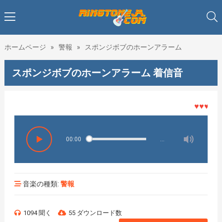
ホームページ
»
警報
»
スポンジボブのホーンアラーム
スポンジボブのホーンアラーム 着信音
♥♥♥着メロ
00:00
…
音楽の種類:
警報
1094 聞く
55 ダウンロード数