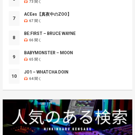
73 聞く
ACEes【真夜中のZOO】
7
67 聞く
BE:FIRST – BRUCE WAYNE
8
66 聞く
BABYMONSTER – MOON
9
65 聞く
JO1 – WHATCHA DOIN
10
64 聞く