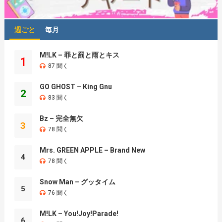
週ごと
毎月
M!LK – 罪と罰と雨とキス
1
87 聞く
GO GHOST – King Gnu
2
83 聞く
Bz – 完全無欠
3
78 聞く
Mrs. GREEN APPLE – Brand New
4
78 聞く
Snow Man – グッタイム
5
76 聞く
M!LK – You!Joy!Parade!
6