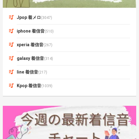
Jpop 着メロ
(3047)
iphone 着信音
(510)
xperia 着信音
(267)
galaxy 着信音
(314)
line 着信音
(217)
Kpop 着信音
(1039)