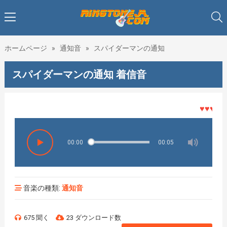
ホームページ
»
通知音
»
スパイダーマンの通知
スパイダーマンの通知 着信音
♥♥♥着メロ
00:00
00:05
音楽の種類:
通知音
675 聞く
23 ダウンロード数