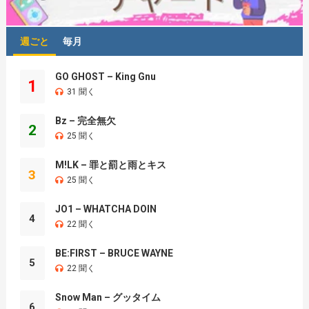
週ごと
毎月
GO GHOST – King Gnu
1
31 聞く
Bz – 完全無欠
2
25 聞く
M!LK – 罪と罰と雨とキス
3
25 聞く
JO1 – WHATCHA DOIN
4
22 聞く
BE:FIRST – BRUCE WAYNE
5
22 聞く
Snow Man – グッタイム
6