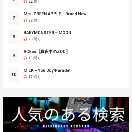
22 聞く
Mrs. GREEN APPLE – Brand New
7
22 聞く
BABYMONSTER – MOON
8
20 聞く
ACEes【真夜中のZOO】
9
19 聞く
M!LK – You!Joy!Parade!
10
17 聞く