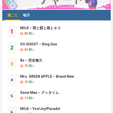
週ごと
毎月
M!LK – 罪と罰と雨とキス
1
85 聞く
GO GHOST – King Gnu
2
83 聞く
Bz – 完全無欠
3
75 聞く
Mrs. GREEN APPLE – Brand New
4
75 聞く
Snow Man – グッタイム
5
73 聞く
M!LK – You!Joy!Parade!
6