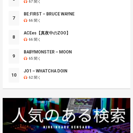
67 聞く
BE:FIRST – BRUCE WAYNE
7
66 聞く
ACEes【真夜中のZOO】
8
66 聞く
BABYMONSTER – MOON
9
65 聞く
JO1 – WHATCHA DOIN
10
62 聞く