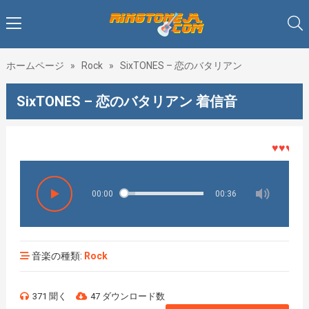
ホームページ
»
Rock
»
SixTONES – 恋のバタリアン
SixTONES – 恋のバタリアン 着信音
♥♥♥着メロ
00:00
00:36
音楽の種類:
Rock
371 聞く
47 ダウンロード数