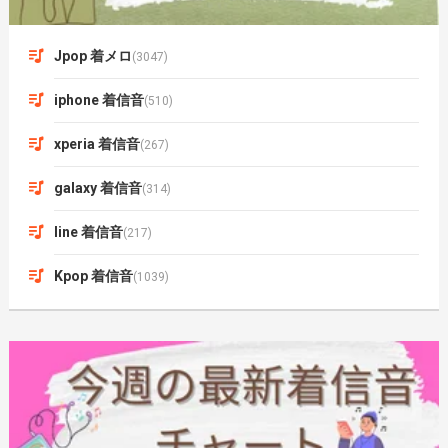
Jpop 着メロ
(3047)
iphone 着信音
(510)
xperia 着信音
(267)
galaxy 着信音
(314)
line 着信音
(217)
Kpop 着信音
(1039)