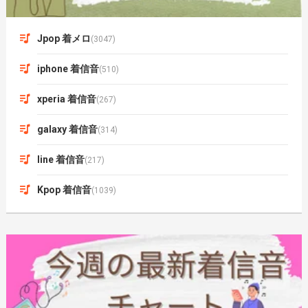
Jpop 着メロ
(3047)
iphone 着信音
(510)
xperia 着信音
(267)
galaxy 着信音
(314)
line 着信音
(217)
Kpop 着信音
(1039)