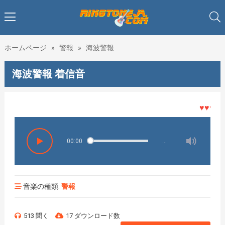
ホームページ
»
警報
»
海波警報
海波警報 着信音
♥♥♥着メ
00:00
…
音楽の種類:
警報
513 聞く
17 ダウンロード数