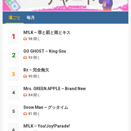
週ごと
毎月
M!LK – 罪と罰と雨とキス
1
98 聞く
GO GHOST – King Gnu
2
93 聞く
Bz – 完全無欠
3
90 聞く
Mrs. GREEN APPLE – Brand New
4
84 聞く
Snow Man – グッタイム
5
81 聞く
M!LK – You!Joy!Parade!
6