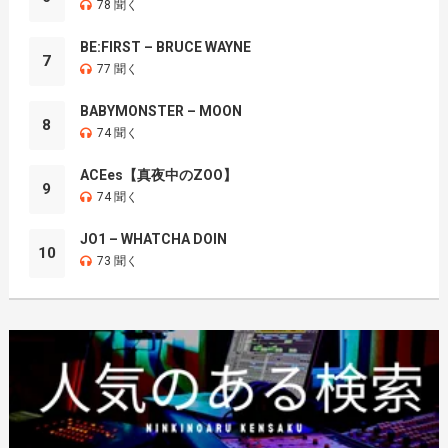
78 聞く
BE:FIRST – BRUCE WAYNE
7
77 聞く
BABYMONSTER – MOON
8
74 聞く
ACEes【真夜中のZOO】
9
74 聞く
JO1 – WHATCHA DOIN
10
73 聞く