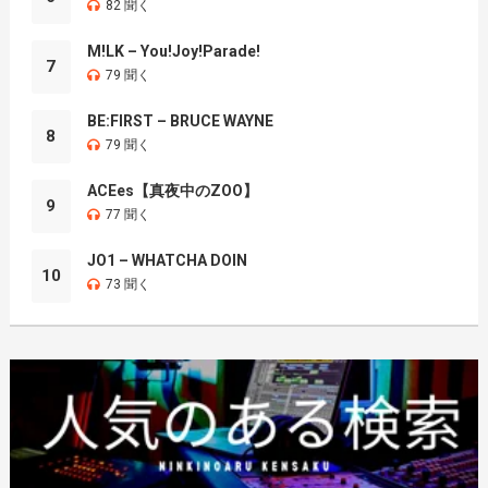
82 聞く
M!LK – You!Joy!Parade!
7
79 聞く
BE:FIRST – BRUCE WAYNE
8
79 聞く
ACEes【真夜中のZOO】
9
77 聞く
JO1 – WHATCHA DOIN
10
73 聞く