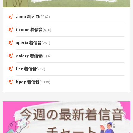
Jpop 着メロ
(3047)
iphone 着信音
(510)
xperia 着信音
(267)
galaxy 着信音
(314)
line 着信音
(217)
Kpop 着信音
(1039)