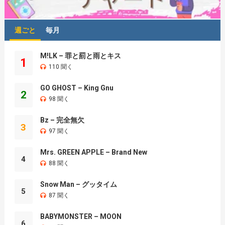
週ごと
毎月
M!LK – 罪と罰と雨とキス
1
110 聞く
GO GHOST – King Gnu
2
98 聞く
Bz – 完全無欠
3
97 聞く
Mrs. GREEN APPLE – Brand New
4
88 聞く
Snow Man – グッタイム
5
87 聞く
BABYMONSTER – MOON
6