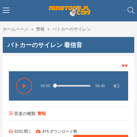
ホームページ
»
警報
»
パトカーのサイレン
パトカーのサイレン 着信音
♥♥♥着メ
00:00
00:40
音楽の種類:
警報
3232 聞く
415 ダウンロード数