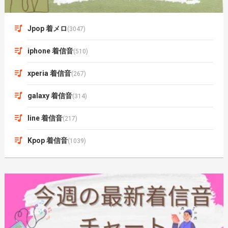
Jpop 着メロ
(3047)
iphone 着信音
(510)
xperia 着信音
(267)
galaxy 着信音
(314)
line 着信音
(217)
Kpop 着信音
(1039)