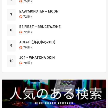
75 聞く
BABYMONSTER – MOON
7
72 聞く
BE:FIRST – BRUCE WAYNE
8
72 聞く
ACEes【真夜中のZOO】
9
70 聞く
JO1 – WHATCHA DOIN
10
70 聞く