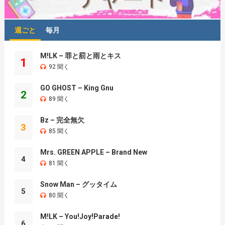
週ごと
毎月
M!LK – 罪と罰と雨とキス
1
92 聞く
GO GHOST – King Gnu
2
89 聞く
Bz – 完全無欠
3
85 聞く
Mrs. GREEN APPLE – Brand New
4
81 聞く
Snow Man – グッタイム
5
80 聞く
M!LK – You!Joy!Parade!
6