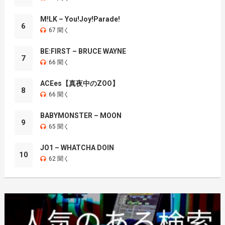
M!LK – You!Joy!Parade!
6
67 聞く
BE:FIRST – BRUCE WAYNE
7
66 聞く
ACEes【真夜中のZOO】
8
66 聞く
BABYMONSTER – MOON
9
65 聞く
JO1 – WHATCHA DOIN
10
62 聞く