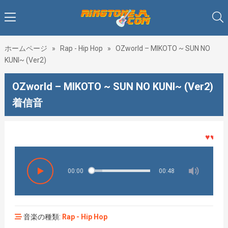
ホームページ
»
Rap - Hip Hop
»
OZworld – MIKOTO ~ SUN NO
KUNI~ (Ver2)
OZworld – MIKOTO ~ SUN NO KUNI~ (Ver2)
着信音
♥♥♥着メ
00:00
00:48
音楽の種類:
Rap - Hip Hop