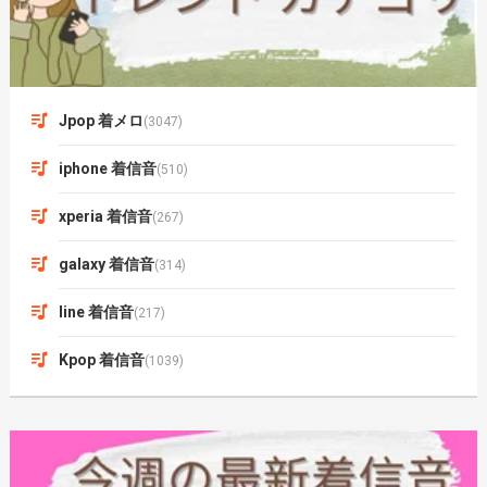
Jpop 着メロ
(3047)
iphone 着信音
(510)
xperia 着信音
(267)
galaxy 着信音
(314)
line 着信音
(217)
Kpop 着信音
(1039)