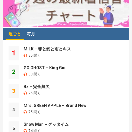
週ごと
毎月
M!LK – 罪と罰と雨とキス
1
85 聞く
GO GHOST – King Gnu
2
83 聞く
Bz – 完全無欠
3
76 聞く
Mrs. GREEN APPLE – Brand New
4
75 聞く
Snow Man – グッタイム
5
74 聞く