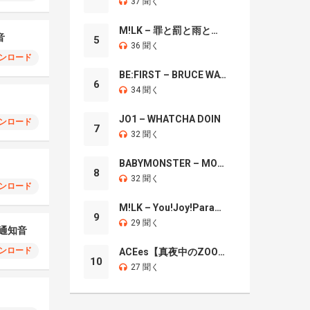
37 聞く
M!LK – 罪と罰と雨とキス
音
5
36 聞く
ンロード
BE:FIRST – BRUCE WAYNE
6
34 聞く
JO1 – WHATCHA DOIN
ンロード
7
32 聞く
BABYMONSTER – MOON
8
32 聞く
ンロード
M!LK – You!Joy!Parade!
9
29 聞く
ia通知音
ンロード
ACEes【真夜中のZOO】
10
27 聞く