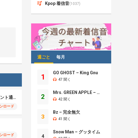
Kpop 着信音
(1037)
週ごと
毎月
GO GHOST – King Gnu
1
47 聞く
Mrs. GREEN APPLE – Brand New
2
Samsung S25 クレセント通知
42 聞く
ンロード
Bz – 完全無欠
3
41 聞く
Snow Man – グッタイム
ンロード
4