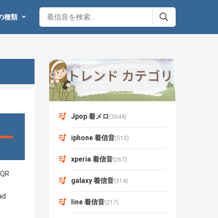
の種類
Jpop 着メロ
(3044)
iphone 着信音
(510)
xperia 着信音
(267)
galaxy 着信音
(314)
line 着信音
(217)