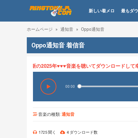
新しい着メロ
最もダ
ホームページ
»
通知音
»
Oppo通知音
Oppo通知音 着信音
ロHOT、最新の2025年♥♥♥音楽を聴いてダウンロードして幸せ
00:00
音楽の種類:
通知音
1725 聞く
4 ダウンロード数