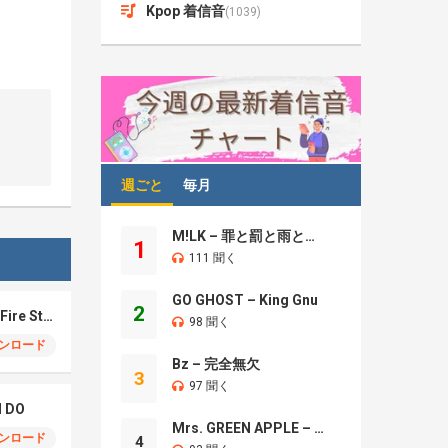
Kpop 着信音
(1039)
週ごと
毎月
M!LK – 罪と罰と雨とキス
1
111 聞く
GO GHOST – King Gnu
2
Eric Nam – How The Fire Started
98 聞く
ンロード
Bz – 完全無欠
3
97 聞く
I DO
Mrs. GREEN APPLE – Brand New
ンロード
4