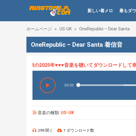
新しい着メロ
最もダ
ホームページ
»
US-UK
»
OneRepublic – Dear Santa
OneRepublic – Dear Santa 着信音
ロHOT、最新の2025年♥♥♥音楽を聴いてダウンロードして幸せ
00:00
音楽の種類:
US-UK
299 聞く
1 ダウンロード数