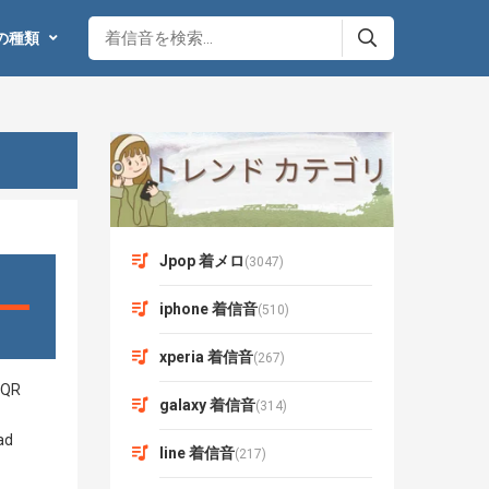
の種類
Jpop 着メロ
(3047)
iphone 着信音
(510)
xperia 着信音
(267)
galaxy 着信音
(314)
line 着信音
(217)