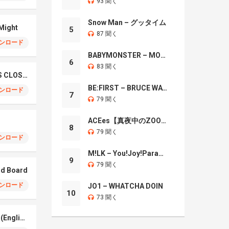
93 聞く
Snow Man – グッタイム
 Might
5
87 聞く
ンロード
BABYMONSTER – MOON
6
83 聞く
JISOO X ZAYN – EYES CLOSED
BE:FIRST – BRUCE WAYNE
ンロード
7
79 聞く
ACEes【真夜中のZOO】
8
79 聞く
ンロード
M!LK – You!Joy!Parade!
9
79 聞く
od Board
ンロード
JO1 – WHATCHA DOIN
10
73 聞く
YOASOBI – PLAYERS (English Version)