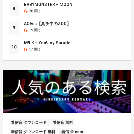
BABYMONSTER – MOON
8
20 聞く
ACEes【真夜中のZOO】
9
19 聞く
M!LK – You!Joy!Parade!
10
17 聞く
着信音 ダウンロード
着信音 無料
着信音 ダウンロード 無料
着信 音 edm