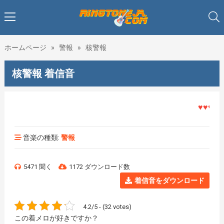
ホームページ
»
警報
»
核警報
核警報 着信音
♥♥♥着メ
音楽の種類:
警報
5471 聞く
1172 ダウンロード数
着信音をダウンロード
4.2/5 - (32 votes)
この着メロが好きですか？