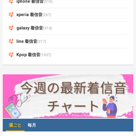
iphone 着信音
(510)
xperia 着信音
(267)
galaxy 着信音
(314)
line 着信音
(217)
Kpop 着信音
(1037)
週ごと
毎月