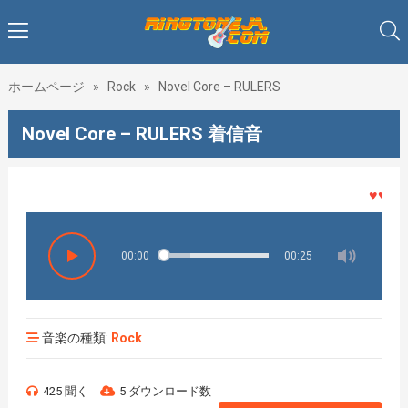
ホームページ
»
Rock
»
Novel Core – RULERS
Novel Core – RULERS 着信音
♥♥♥着メ
00:00
00:25
音楽の種類:
Rock
425 聞く
5 ダウンロード数