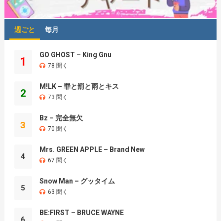
週ごと
毎月
GO GHOST – King Gnu
1
78 聞く
M!LK – 罪と罰と雨とキス
2
73 聞く
Bz – 完全無欠
3
70 聞く
Mrs. GREEN APPLE – Brand New
4
67 聞く
Snow Man – グッタイム
5
63 聞く
BE:FIRST – BRUCE WAYNE
6