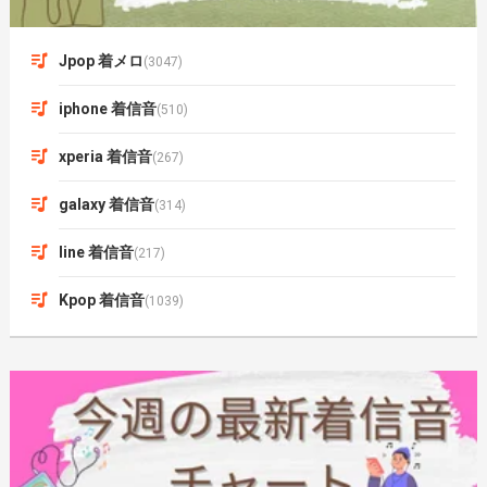
Jpop 着メロ
(3047)
iphone 着信音
(510)
xperia 着信音
(267)
galaxy 着信音
(314)
line 着信音
(217)
Kpop 着信音
(1039)