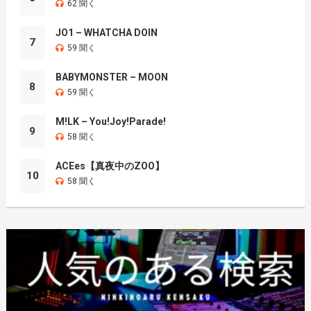
62 聞く
JO1 – WHATCHA DOIN
7
59 聞く
BABYMONSTER – MOON
8
59 聞く
M!LK – You!Joy!Parade!
9
58 聞く
ACEes【真夜中のZOO】
10
58 聞く