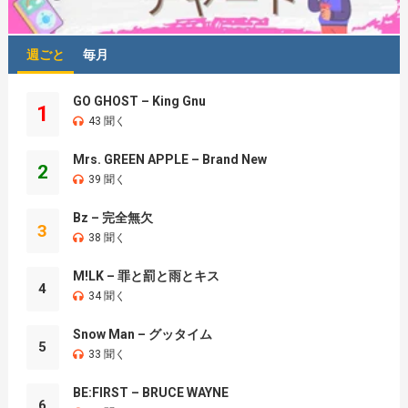
週ごと
毎月
GO GHOST – King Gnu
1
43 聞く
Mrs. GREEN APPLE – Brand New
2
39 聞く
Bz – 完全無欠
3
38 聞く
M!LK – 罪と罰と雨とキス
4
34 聞く
Snow Man – グッタイム
5
33 聞く
BE:FIRST – BRUCE WAYNE
6