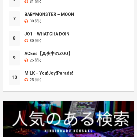
31 聞く
BABYMONSTER – MOON
7
30 聞く
JO1 – WHATCHA DOIN
8
30 聞く
ACEes【真夜中のZOO】
9
25 聞く
M!LK – You!Joy!Parade!
10
25 聞く