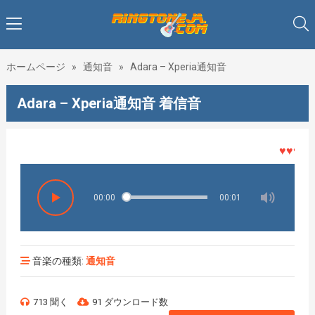
ホームページ
»
通知音
»
Adara – Xperia通知音
Adara – Xperia通知音 着信音
♥♥♥着メ
00:00
00:01
音楽の種類:
通知音
713 聞く
91 ダウンロード数