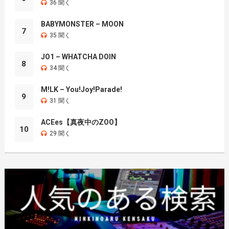
36 聞く
BABYMONSTER – MOON
7
35 聞く
JO1 – WHATCHA DOIN
8
34 聞く
M!LK – You!Joy!Parade!
9
31 聞く
ACEes【真夜中のZOO】
10
29 聞く