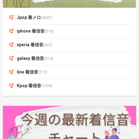
Jpop 着メロ
(3047)
iphone 着信音
(510)
xperia 着信音
(267)
galaxy 着信音
(314)
line 着信音
(217)
Kpop 着信音
(1039)