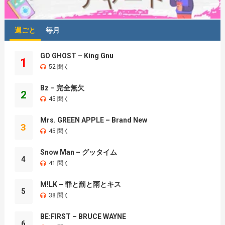
週ごと
毎月
GO GHOST – King Gnu
1
52 聞く
Bz – 完全無欠
2
45 聞く
Mrs. GREEN APPLE – Brand New
3
45 聞く
Snow Man – グッタイム
4
41 聞く
M!LK – 罪と罰と雨とキス
5
38 聞く
BE:FIRST – BRUCE WAYNE
6