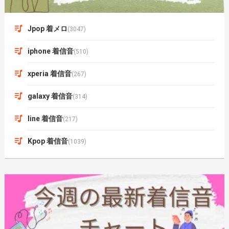
Jpop 着メロ
(3047)
iphone 着信音
(510)
xperia 着信音
(267)
galaxy 着信音
(314)
line 着信音
(217)
Kpop 着信音
(1039)