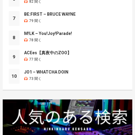
82 聞く
BE:FIRST – BRUCE WAYNE
7
79 聞く
M!LK – You!Joy!Parade!
8
78 聞く
ACEes【真夜中のZOO】
9
77 聞く
JO1 – WHATCHA DOIN
10
73 聞く