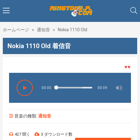
ホームページ
»
通知音
»
Nokia 1110 Old
Nokia 1110 Old 着信音
♥♥♥着メ
00:00
00:09
音楽の種類:
通知音
427 聞く
3 ダウンロード数