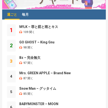
週ごと
毎月
M!LK – 罪と罰と雨とキス
1
109 聞く
GO GHOST – King Gnu
2
98 聞く
Bz – 完全無欠
3
97 聞く
Mrs. GREEN APPLE – Brand New
4
87 聞く
Snow Man – グッタイム
5
85 聞く
BABYMONSTER – MOON
6