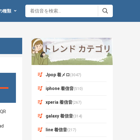
の種類
Jpop 着メロ
(3047)
iphone 着信音
(510)
xperia 着信音
(267)
galaxy 着信音
(314)
line 着信音
(217)