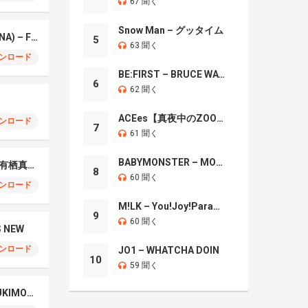
67 聞く
Snow Man – グッタイム
ちゃんみな (CHANMINA) – FLIP FLAP
5
63 聞く
ンロード
BE:FIRST – BRUCE WAYNE
6
62 聞く
ACEes【真夜中のZOO】
ンロード
7
61 聞く
BABYMONSTER – MOON
初恋は負け確！ feat. 有栖真凛愛
8
60 聞く
ンロード
M!LK – You!Joy!Parade!
9
60 聞く
S NEW
ンロード
JO1 – WHATCHA DOIN
10
59 聞く
¥Ellow Bucks – KABUKIMONO