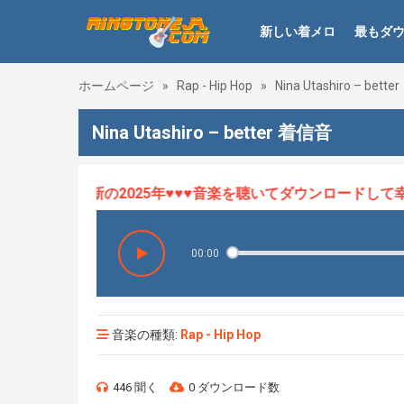
新しい着メロ
最もダ
ホームページ
»
Rap - Hip Hop
»
Nina Utashiro – better
Nina Utashiro – better 着信音
ロHOT、最新の2025年♥♥♥音楽を聴いてダウンロードして幸せ
00:00
音楽の種類:
Rap - Hip Hop
446 聞く
0 ダウンロード数