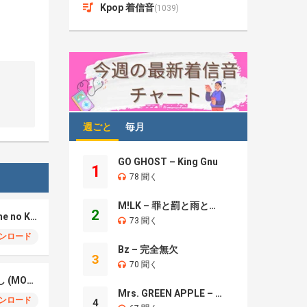
Kpop 着信音
(1039)
週ごと
毎月
GO GHOST – King Gnu
1
78 聞く
M!LK – 罪と罰と雨とキス
2
REAL-T – 脛の傷 (Sune no Kizu)
73 聞く
ンロード
Bz – 完全無欠
3
70 聞く
Motoki Ohmori – 催し (MOYOOSHI)
Mrs. GREEN APPLE – Brand New
ンロード
4