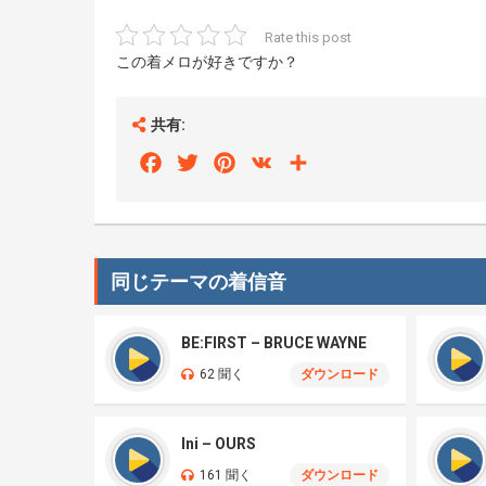
Rate this post
この着メロが好きですか？
共有:
Facebook
Twitter
Pinterest
VK
Share
同じテーマの着信音
BE:FIRST – BRUCE WAYNE
62 聞く
ダウンロード
Ini – OURS
161 聞く
ダウンロード