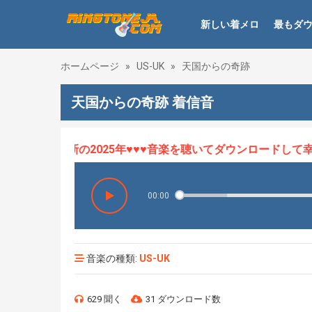
新しい着メロ
最もダ
ホームページ
»
US-UK
»
天国からの奇跡
天国からの奇跡 着信音
ロHOT、最新の2025年♥♥♥音楽を聴いてダウンロードして幸せ
00:00
音楽の種類:
US-UK
629 聞く
31 ダウンロード数