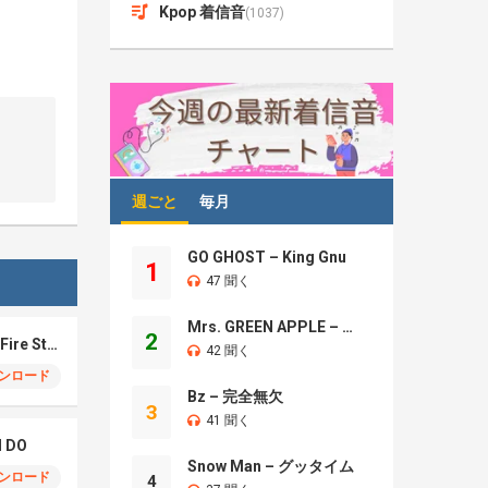
Kpop 着信音
(1037)
週ごと
毎月
GO GHOST – King Gnu
1
47 聞く
Mrs. GREEN APPLE – Brand New
2
Eric Nam – How The Fire Started
42 聞く
ンロード
Bz – 完全無欠
3
41 聞く
I DO
Snow Man – グッタイム
ンロード
4