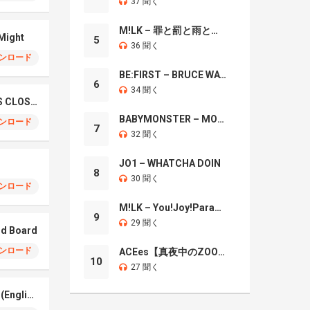
37 聞く
M!LK – 罪と罰と雨とキス
 Might
5
36 聞く
ンロード
BE:FIRST – BRUCE WAYNE
6
34 聞く
JISOO X ZAYN – EYES CLOSED
BABYMONSTER – MOON
ンロード
7
32 聞く
JO1 – WHATCHA DOIN
8
30 聞く
ンロード
M!LK – You!Joy!Parade!
9
29 聞く
od Board
ンロード
ACEes【真夜中のZOO】
10
27 聞く
YOASOBI – PLAYERS (English Version)