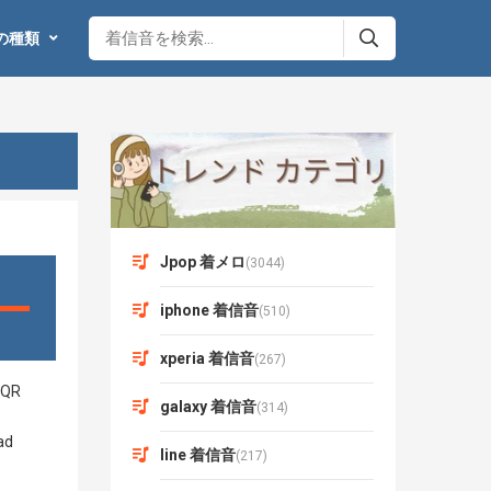
の種類
Jpop 着メロ
(3044)
iphone 着信音
(510)
xperia 着信音
(267)
galaxy 着信音
(314)
line 着信音
(217)